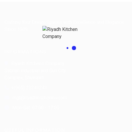
Crafting Your Dream Spaces with Excellence and Elegance
Since 1989.
INFORMATIONS
Riyadh Kitchens Company.
Sabhan industrial and Sun City
Complex, Shuwaikh
+(965) 22241241
mgt@riyadhkitchenkw.com
Mon-Sat: 07:00 - 17:00
USEFUL INFORMATION