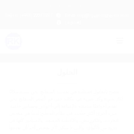
Call Us: (+965) 22241241
Email: mgt@riyadhkitchenkw.com
Login
الحلول
ننصح بالحلول المثالية في تحديث المطابخ. نحن نصنع مكانًا
لكل شيء وكل شيء في مكانه حتى في أصغر المطابخ. نحن
نقدم أحواضًا مدمجة بالإضافة إلى أحواض وصنابير خاصة.
ميزة أخرى أكثر جاذبية في نظام المطبخ لدينا هي مقابض
الخزانة، والكورنيش، والأغطية الخفيفة، والصنابير كلها في
مزيج من الألوان، والتي لا يمكن لأي شخص آخر أن يقدمها.